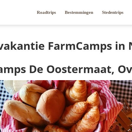
Roadtrips
Bestemmingen
Stedentrips
jvakantie FarmCamps in 
mps De Oostermaat, Ove