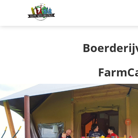
Boerderi
FarmCa