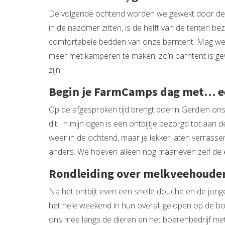
De volgende ochtend worden we gewekt door de sch
in de nazomer zitten, is de helft van de tenten b
comfortabele bedden van onze barntent. Mag wel 
meer met kamperen te maken, zo’n barntent is ge
zijn!
Begin je FarmCamps dag met… ee
Op de afgesproken tijd brengt boerin Gerdien ons 
dit! In mijn ogen is een ontbijtje bezorgd tot aan d
weer in de ochtend, maar je lekker laten verrasse
anders. We hoeven alleen nog maar even zelf de ei
Rondleiding over melkveehouder
Na het ontbijt even een snelle douche en de jong
het hele weekend in hun overall gelopen op de b
ons mee langs de dieren en het boerenbedrijf met 