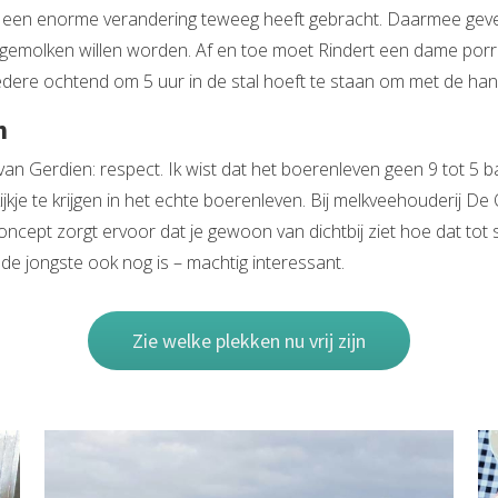
 een enorme verandering teweeg heeft gebracht. Daarmee geven 
ze gemolken willen worden. Af en toe moet Rindert een dame po
iedere ochtend om 5 uur in de stal hoeft te staan om met de han
n
n Gerdien: respect. Ik wist dat het boerenleven geen 9 tot 5 baa
kje te krijgen in het echte boerenleven. Bij melkveehouderij De 
ept zorgt ervoor dat je gewoon van dichtbij ziet hoe dat tot
 de jongste ook nog is – machtig interessant.
Zie welke plekken nu vrij zijn