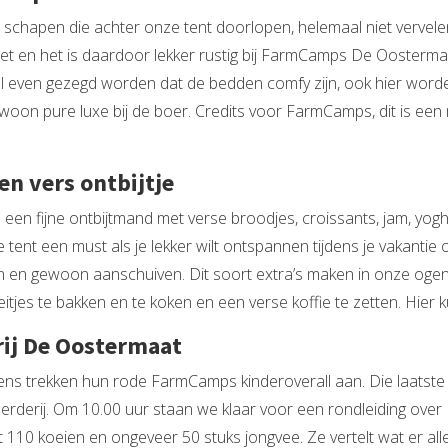
apen die achter onze tent doorlopen, helemaal niet vervelend.
ezet en het is daardoor lekker rustig bij FarmCamps De Oosterma
even gezegd worden dat de bedden comfy zijn, ook hier worden
woon pure luxe bij de boer. Credits voor FarmCamps, dit is e
n vers ontbijtje
een fijne ontbijtmand met verse broodjes, croissants, jam, yogh
e tent een must als je lekker wilt ontspannen tijdens je vakantie 
n en gewoon aanschuiven. Dit soort extra’s maken in onze ogen 
tjes te bakken en te koken en een verse koffie te zetten. Hier
ij De Oostermaat
ens trekken hun rode FarmCamps kinderoverall aan. Die laatste
oerderij. Om 10.00 uur staan we klaar voor een rondleiding ov
110 koeien en ongeveer 50 stuks jongvee. Ze vertelt wat er allem