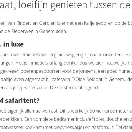
, loeifijn genieten tussen de
erij van Rindert en Gerdien is er net een kalfje geboren op de b
n de Pieperweg in Genemuiden.
 in luxe
arna we inmiddels wel erg nieuwsgierig zijn naar onze tent. Het
tingen. Het is inmiddels al lang donker dus we zien nauwelijks
 gekregen boerenpaspoorten voor de jongens, een goed humeur 
aaltijd even afgestapt bij cafetaria D’Olde Soldoat in Genemuide
den als je bij FarmCamps De Oostermaat logeert.
f safaritent?
we eigenlijk allemaal verrast. Dit is werkelijk 50 vierkante met
der kijken. Een complete badkamer inclusief toilet, douche en z
 vaatwasser, koelkast (met diepvriesvakje) en gasfornuis. Tel d