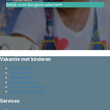
Bekijk onze Bangkok selectie
Vakantie met kinderen
Stedentrips
Autovakanties
Meivakantie
Zomervakantie
Verre bestemmingen
Wintersportvakantie
Services