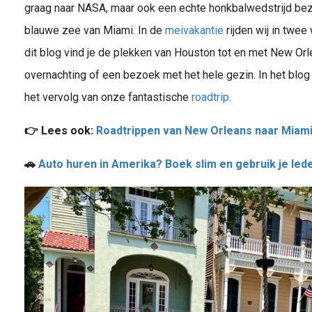
graag naar NASA, maar ook een echte honkbalwedstrijd be
Stedentrip met kinderen in Europa? Dit zijn de leukste steden met kinderen voor een leuk weekendje weg, ook met kleine kinderen! Ontdek de fijnste steden met kids.
blauwe zee van Miami. In de
meivakantie
rijden wij in twe
dit blog vind je de plekken van Houston tot en met New Orle
overnachting of een bezoek met het hele gezin. In het blog
het vervolg van onze fantastische
roadtrip
.
👉 Lees ook:
Roadtrippen van New Orleans naar Miam
Zo rondom de kerstvakantie kijken veel gezinnen alweer uit naar de volgende langere schoolvakantie: de meivakantie. Dit is een ideale tijd voor gezinnen om wat langer op pad te gaan en de zon op te zoeken. De..
🚗
Auto huren in Amerika? Boek slim en gebruik je le