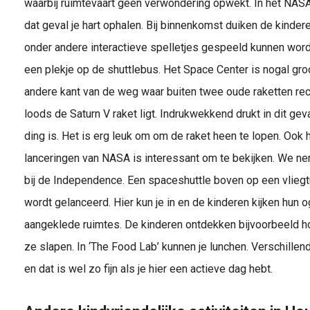
waarbij ruimtevaart geen verwondering opwekt. In het NASA
dat geval je hart ophalen. Bij binnenkomst duiken de kindere
onder andere interactieve spelletjes gespeeld kunnen word
een plekje op de shuttlebus. Het Space Center is nogal gro
andere kant van de weg waar buiten twee oude raketten rec
loods de Saturn V raket ligt. Indrukwekkend drukt in dit ge
ding is. Het is erg leuk om om de raket heen te lopen. Ook 
lanceringen van NASA is interessant om te bekijken. We ne
bij de Independence. Een spaceshuttle boven op een vliegtu
wordt gelanceerd. Hier kun je in en de kinderen kijken hun 
aangeklede ruimtes. De kinderen ontdekken bijvoorbeeld h
ze slapen. In ‘The Food Lab’ kunnen je lunchen. Verschille
en dat is wel zo fijn als je hier een actieve dag hebt.