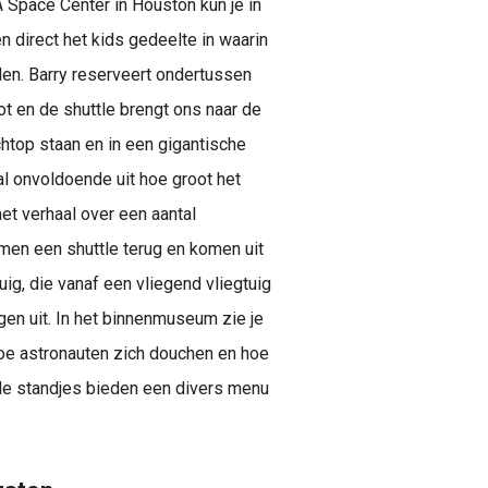
 Space Center in Houston kun je in
n direct het kids gedeelte in waarin
en. Barry reserveert ondertussen
ot en de shuttle brengt ons naar de
htop staan en in een gigantische
val onvoldoende uit hoe groot het
het verhaal over een aantal
men een shuttle terug en komen uit
ig, die vanaf een vliegend vliegtuig
ogen uit. In het binnenmuseum zie je
oe astronauten zich douchen en hoe
nde standjes bieden een divers menu