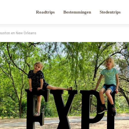
Roadtrips
Bestemmingen
Stedentrips
Houston en New Orleans