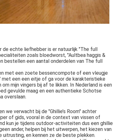
e echte liefhebber is er natuurlijk "The full
ecialiteiten zoals bloedworst, "Aultbea haggis &
en bestellen een aantal onderdelen van The full
rijken met een zoete bessencompote of een vleugje
 met een een eitje of ga voor de karakteristieke
m mijn vingers bij af te likken. In Nederland is een
 goed gevulde maag en een authentieke Schotse
na overslaan.
n we verwacht bij de "Ghillie’s Room" achter
per of gids, vooral in de context van vissen of
d kun je tijdens outdoor-activiteiten dus een ghillie
een ander, helpen bij het uitwerpen, het kiezen van
e uitrusting, en kennen ze de beste plekken.