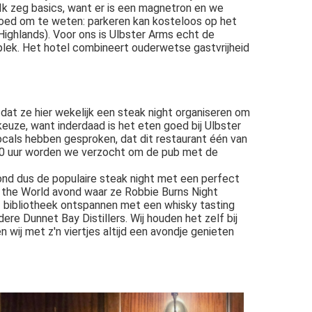
Ik zeg basics, want er is een magnetron en we
Goed om te weten: parkeren kan kosteloos op het
 Highlands). Voor ons is Ulbster Arms echt de
 plek. Het hotel combineert ouderwetse gastvrijheid
 dat ze hier wekelijk een steak night organiseren om
keuze, want inderdaad is het eten goed bij Ulbster
cals hebben gesproken, dat dit restaurant één van
.00 uur worden we verzocht om de pub met de
vond dus de populaire steak night met een perfect
of the World avond waar ze Robbie Burns Night
of bibliotheek ontspannen met een whisky tasting
dere Dunnet Bay Distillers. Wij houden het zelf bij
 wij met z'n viertjes altijd een avondje genieten