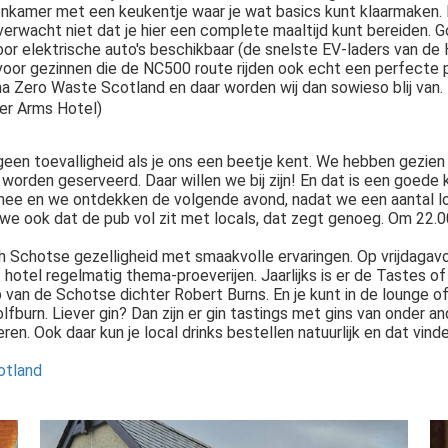
onkamer met een keukentje waar je wat basics kunt klaarmaken. 
erwacht niet dat je hier een complete maaltijd kunt bereiden. 
voor elektrische auto's beschikbaar (de snelste EV-laders van de
s voor gezinnen die de NC500 route rijden ook echt een perfecte
 Zero Waste Scotland en daar worden wij dan sowieso blij van.
ter Arms Hotel)
 geen toevalligheid als je ons een beetje kent. We hebben gezien
worden geserveerd. Daar willen we bij zijn! En dat is een goede 
mee en we ontdekken de volgende avond, nadat we een aantal lo
 we ook dat de pub vol zit met locals, dat zegt genoeg. Om 22
ch Schotse gezelligheid met smaakvolle ervaringen. Op vrijdaga
et hotel regelmatig thema-proeverijen. Jaarlijks is er de Tastes 
p van de Schotse dichter Robert Burns. En je kunt in de lounge 
lfburn. Liever gin? Dan zijn er gin tastings met gins van onder an
 Ook daar kun je local drinks bestellen natuurlijk en dat vinden
otland