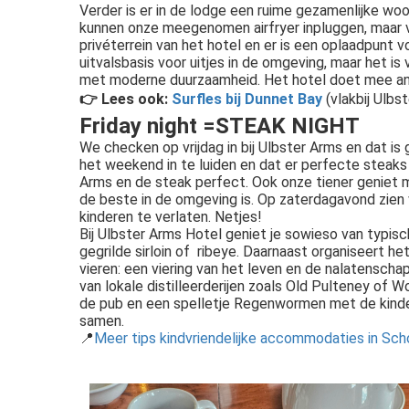
Verder is er in de lodge een ruime gezamenlijke wo
kunnen onze meegenomen airfryer inpluggen, maar v
privéterrein van het hotel en er is een oplaadpunt 
uitvalsbasis voor uitjes in de omgeving, maar het i
met moderne duurzaamheid. Het hotel doet mee ana
👉 Lees ook:
Surfles bij Dunnet Bay
(vlakbij Ulbs
Friday night =STEAK NIGHT
We checken op vrijdag in bij Ulbster Arms en dat is
het weekend in te luiden en dat er perfecte steaks 
Arms en de steak perfect. Ook onze tiener geniet 
de beste in de omgeving is. Op zaterdagavond zien
kinderen te verlaten. Netjes!
Bij Ulbster Arms Hotel geniet je sowieso van typis
gegrilde sirloin of ribeye. Daarnaast organiseert h
vieren: een viering van het leven en de nalatenscha
van lokale distilleerderijen zoals Old Pulteney of Wo
de pub en een spelletje Regenwormen met de kinderen.
samen.
📍
Meer tips kindvriendelijke accommodaties in Sch