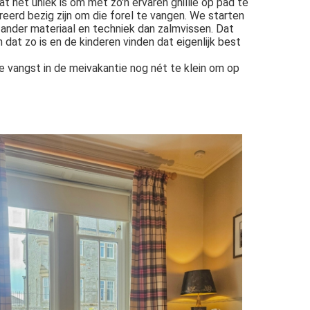
mdat het uniek is om met zo'n ervaren ghillie op pad te
reerd bezig zijn om die forel te vangen. We starten
m ander materiaal en techniek dan zalmvissen. Dat
at zo is en de kinderen vinden dat eigenlijk best
ze vangst in de meivakantie nog nét te klein om op