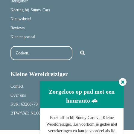
Reisgidsen
Korting bij Sunny Cars
Nieuwsbrief
Reviews
Klantenportaal
Kleine Wereldreiziger
Contact
Zorgeloos op pad met een
Over ons
huurauto 🚗
KvK: 63268779
BTW/VAT: NL001682417B20
Boek all-in bij Sunny Cars via Kleine
Wereldreiziger. Zo voorkom je gedoe met
verzekeringen en kan je voordeel als lid