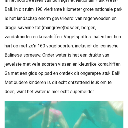
In het noordwesten van Bali ligt het Nationaal Park West-
Bali. In dit ruim 190 vierkante kilometer grote nationale park
is het landschap enorm gevarieerd: van regenwouden en
droge savanne tot (mangrove)bossen, bergen,
zandstranden en koraalriffen. Vogelspotters halen hier hun
hart op met zo’n 160 vogelsoorten, inclusief de iconische
Balinese spreeuw. Onder water is het een drukte van
jewelste met vele soorten vissen en kleurrijke koraalriffen.
Ga met een gids op pad en ontdek dit ongerepte stuk Bali!
Met oudere kinderen is dit echt ontzettend leuk om te
doen, want het water is hier echt superhelder.