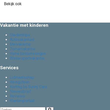
Bekijk ook
Vakantie met kinderen
Stedentrips
Autovakanties
Meivakantie
Zomervakantie
Verre bestemmingen
Wintersportvakantie
Services
Lidmaatschap
Reisgidsen
Korting bij Sunny Cars
Nieuwsbrief
Reviews
Klantenportaal