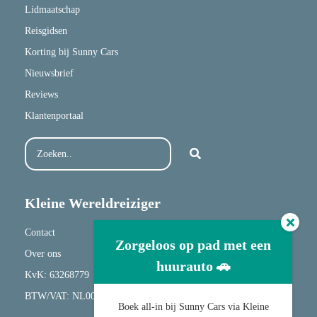
Lidmaatschap
Reisgidsen
Korting bij Sunny Cars
Nieuwsbrief
Reviews
Klantenportaal
Kleine Wereldreiziger
Contact
Zorgeloos op pad met een
Over ons
huurauto 🚗
KvK: 63268779
BTW/VAT: NL001682417B20
Boek all-in bij Sunny Cars via Kleine