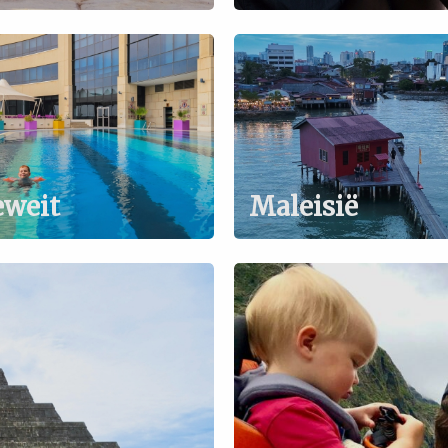
eweit
Maleisië