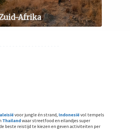
Zuid-Afrika
- - - - - - - - - - - - - - - - - - -
aleisië
voor jungle én strand,
Indonesië
vol tempels
en
Thailand
waar streetfood en eilandjes super
de beste reistijd te kiezen en geven activiteiten per