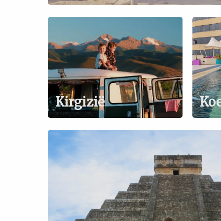
Kirgizië
Ko