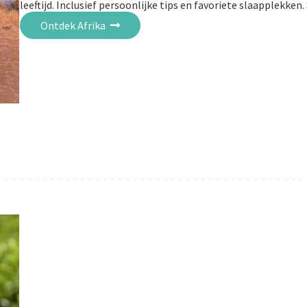
leeftijd. Inclusief persoonlijke tips en favoriete slaapplekken.
Ontdek Afrika
- - - - - - - - - - - - - - - - - - - - - - - - - - - - - - - - - - - - - - - - - 