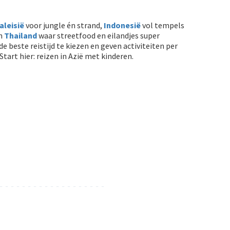
aleisië
voor jungle én strand,
Indonesië
vol tempels
en
Thailand
waar streetfood en eilandjes super
de beste reistijd te kiezen en geven activiteiten per
 Start hier: reizen in Azië met kinderen.
- - - - - - - - - - - - - - - - - - -