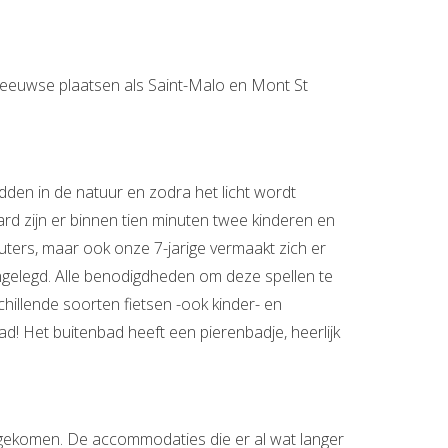
eleeuwse plaatsen als Saint-Malo en Mont St
idden in de natuur en zodra het licht wordt
aard zijn er binnen tien minuten twee kinderen en
leuters, maar ook onze 7-jarige vermaakt zich er
angelegd. Alle benodigdheden om deze spellen te
schillende soorten fietsen -ook kinder- en
bad! Het buitenbad heeft een pierenbadje, heerlijk
bijgekomen. De accommodaties die er al wat langer