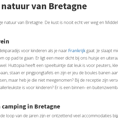
e natuur van Bretagne
tige natuur van Bretagne. De kust is nooit echt ver weg en Midd
rein
ekparadijs voor kinderen als je naar
Frankrijk
gaat. Je slaapt m
m op pad te gaan. Er ligt een meer dicht bij ons huisje en uiter
 wel. Huttopia heeft een speeltuintje dat leuk is voor peuters, k
sbaan, staan er pingpongtafels en zijn er jeu de boules banen a
 fietsen, maar heb je die niet meegenomen? Bij de receptie zijn ver
et allerleukste is voor kinderen? Er is een binnen- en buitenzwem
n camping in Bretagne
in de loop van de jaren zijn er ontzettend veel accommodaties 