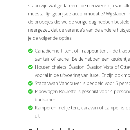
staan zijn wat gedateerd, de nieuwere zijn van all
meestal fijn geprijsde accommodatie? Wij slapen in
de broodjes die we de vorige dag hebben besteld e
neergezet, dat de veranda’s van de andere huisjes 
je de volgende opties:
Canadienne II tent of Trappeur tent – de trap
sanitair of kachel. Beide hebben een keukentje,
Houten chalets: Évasion, Évasion Vista of Ott
vooral in de uitvoering van ‘luxe’. Er zijn ook
Stacaravan Vancouver is bedoeld voor 5 person
Pipowagen Roulette is geschikt voor 4 person
badkamer.
Kamperen met je tent, caravan of camper is ook
uit.