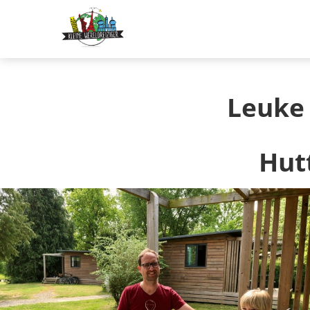
Leuke 
Hut