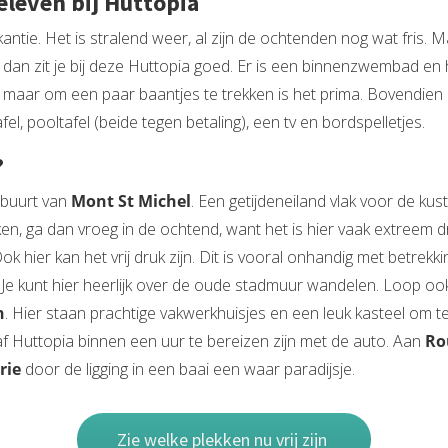
eleven bij Huttopia
ntie. Het is stralend weer, al zijn de ochtenden nog wat fris. 
dan zit je bij deze Huttopia goed. Er is een binnenzwembad en
maar om een paar baantjes te trekken is het prima. Bovendien h
l, pooltafel (beide tegen betaling), een tv en bordspelletjes.
?
 buurt van
Mont St Michel
. Een getijdeneiland vlak voor de ku
n, ga dan vroeg in de ochtend, want het is hier vaak extreem dr
hier kan het vrij druk zijn. Dit is vooral onhandig met betrekkin
 Je kunt hier heerlijk over de oude stadmuur wandelen. Loop oo
n
. Hier staan prachtige vakwerkhuisjes en een leuk kasteel om
af Huttopia binnen een uur te bereizen zijn met de auto. Aan
Ro
rie
door de ligging in een baai een waar paradijsje.
Zie welke plekken nu vrij zijn