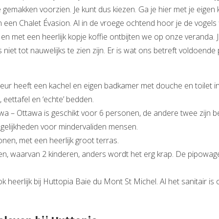
e gemakken voorzien. Je kunt dus kiezen. Ga je hier met je eigen 
 een Chalet Évasion. Al in de vroege ochtend hoor je de vogels flu
n met een heerlijk kopje koffie ontbijten we op onze veranda. Je
niet tot nauwelijks te zien zijn. Er is wat ons betreft voldoende
peur heeft een kachel en eigen badkamer met douche en toilet i
 eettafel en ‘echte’ bedden.
awa – Ottawa is geschikt voor 6 personen, de andere twee zijn b
 mogelijkheden voor mindervaliden mensen.
en, met een heerlijk groot terras.
en, waarvan 2 kinderen, anders wordt het erg krap. De pipowage
 heerlijk bij Huttopia Baie du Mont St Michel. Al het sanitair i