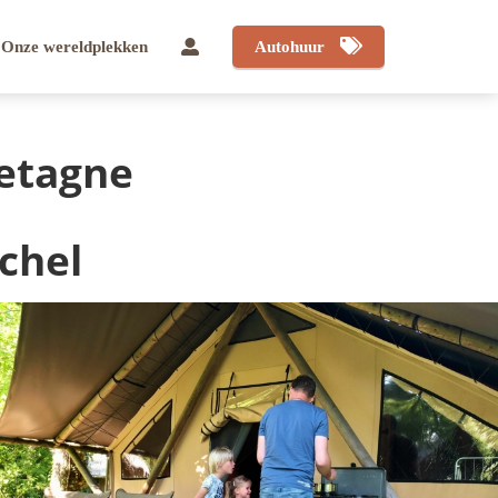
Onze wereldplekken
Autohuur
retagne
chel