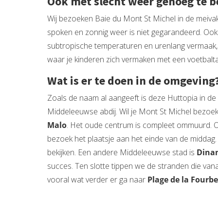
Ook met slecht weer genoeg te b
Wij bezoeken Baie du Mont St Michel in de meivaka
spoken en zonnig weer is niet gegarandeerd. Ook 
subtropische temperaturen en urenlang vermaak, 
waar je kinderen zich vermaken met een voetbaltafe
Wat is er te doen in de omgeving
Zoals de naam al aangeeft is deze Huttopia in de
Middeleeuwse abdij. Wil je Mont St Michel bezoeke
Malo
. Het oude centrum is compleet ommuurd. Ook 
bezoek het plaatsje aan het einde van de middag.
bekijken. Een andere Middeleeuwse stad is
Dina
succes. Ten slotte tippen we de stranden die van
vooral wat verder er ga naar
Plage de la Fourbe