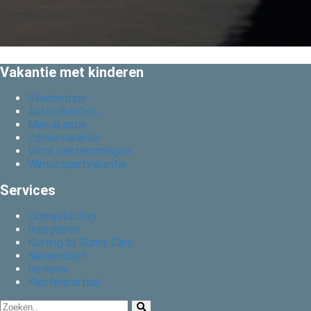
Vakantie met kinderen
Stedentrips
Autovakanties
Meivakantie
Zomervakantie
Verre bestemmingen
Wintersportvakantie
Services
Lidmaatschap
Reisgidsen
Korting bij Sunny Cars
Nieuwsbrief
Reviews
Klantenportaal