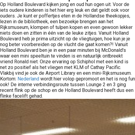
Op Holland Boulevard kijken jong en oud hun ogen uit. Voor de
iets oudere kinderen is het hier erg leuk en dat geldt ook voor
ouders. Je kunt er poffertjes eten in de Hollandse theekopjes,
lezen in de bibliotheek, een bezoekje brengen aan het
Rijksmuseum, klompen of tulpen kopen en even gewoon lekker
niets doen en zitten in één van de leuke zitjes. Vanuit Holland
Boulevard heb je prima uitzicht op de vliegtuigen, hoe kun je je
nog beter voorbereiden op de vlucht die gaat komen?! Vanuit
Holland Boulevard ben je in een paar minuten bij McDonald's
waar een mini speeltuin te vinden is en natuurlijk ontbreekt
vriend Ronald niet. Onze ervaring op Schiphol met een kind is
net zo positief als het vliegen met KLM of Cathay Pacific.
Vlakbij vind je ook de Airport Library en een mini-Rijksmuseum.
Kortom:
Nederland
wordt hier volop gepromoot en het is nog fun
ook! De interne verbindingsroute tussen Lounge 2 en 3 ging
recent flink op de schop en de Holland Boulevard heeft dus een
flinke facelift gehad.