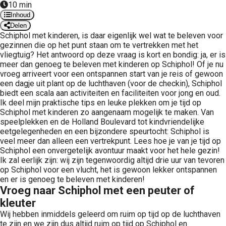
10 min
Inhoud
Delen
Schiphol met kinderen, is daar eigenlijk wel wat te beleven voor
gezinnen die op het punt staan om te vertrekken met het
vliegtuig? Het antwoord op deze vraag is kort en bondig: ja, er is
meer dan genoeg te beleven met kinderen op Schiphol! Of je nu
vroeg arriveert voor een ontspannen start van je reis of gewoon
een dagje uit plant op de luchthaven (voor de checkin), Schiphol
biedt een scala aan activiteiten en faciliteiten voor jong en oud.
Ik deel mijn praktische tips en leuke plekken om je tijd op
Schiphol met kinderen zo aangenaam mogelijk te maken. Van
speelplekken en de Holland Boulevard tot kindvriendelijke
eetgelegenheden en een bijzondere speurtocht: Schiphol is
veel meer dan alleen een vertrekpunt. Lees hoe je van je tijd op
Schiphol een onvergetelijk avontuur maakt voor het hele gezin!
Ik zal eerlijk zijn: wij zijn tegenwoordig altijd drie uur van tevoren
op Schiphol voor een vlucht, het is gewoon lekker ontspannen
en er is genoeg te beleven met kinderen!
Vroeg naar Schiphol met een peuter of
kleuter
Wij hebben inmiddels geleerd om ruim op tijd op de luchthaven
te zijn en we zijn dus altijd ruim op tijd op Schiphol en