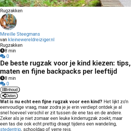
Rugzakken
Mireille Steegmans
van
kleinewereldreiziger.nl
Rugzakken
8 min
0
De beste rugzak voor je kind kiezen: tips,
maten en fijne backpacks per leeftijd
8 min
0
Inhoud
Delen
Wat is nu echt een fijne rugzak voor een kind?
Het lijkt zo’n
eenvoudige vraag, maar zodra je je erin verdiept ontdek je al
snel hoeveel verschil er zit tussen de ene tas en de andere.
Zeker als je niet zomaar een leuke kinderrugzak zoekt, maar
een tas die ook echt prettig draagt tijdens een wandeling,
stedentrip
, schooldag of verre reis.