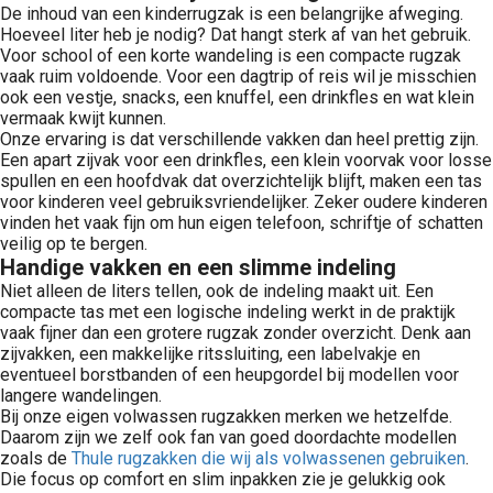
De inhoud van een kinderrugzak is een belangrijke afweging.
Hoeveel liter heb je nodig? Dat hangt sterk af van het gebruik.
Voor school of een korte wandeling is een compacte rugzak
vaak ruim voldoende. Voor een dagtrip of reis wil je misschien
ook een vestje, snacks, een knuffel, een drinkfles en wat klein
vermaak kwijt kunnen.
Onze ervaring is dat verschillende vakken dan heel prettig zijn.
Een apart zijvak voor een drinkfles, een klein voorvak voor losse
spullen en een hoofdvak dat overzichtelijk blijft, maken een tas
voor kinderen veel gebruiksvriendelijker. Zeker oudere kinderen
vinden het vaak fijn om hun eigen telefoon, schriftje of schatten
veilig op te bergen.
Handige vakken en een slimme indeling
Niet alleen de liters tellen, ook de indeling maakt uit. Een
compacte tas met een logische indeling werkt in de praktijk
vaak fijner dan een grotere rugzak zonder overzicht. Denk aan
zijvakken, een makkelijke ritssluiting, een labelvakje en
eventueel borstbanden of een heupgordel bij modellen voor
langere wandelingen.
Bij onze eigen volwassen rugzakken merken we hetzelfde.
Daarom zijn we zelf ook fan van goed doordachte modellen
zoals de
Thule rugzakken die wij als volwassenen gebruiken
.
Die focus op comfort en slim inpakken zie je gelukkig ook