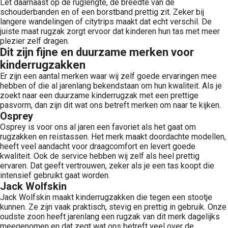
Let daarnaast op de ruglengte, de breedte van de
schouderbanden en of een borstband prettig zit. Zeker bij
langere wandelingen of citytrips maakt dat echt verschil. De
juiste maat rugzak zorgt ervoor dat kinderen hun tas met meer
plezier zelf dragen.
Dit zijn fijne en duurzame merken voor
kinderrugzakken
Er zijn een aantal merken waar wij zelf goede ervaringen mee
hebben of die al jarenlang bekendstaan om hun kwaliteit. Als je
zoekt naar een duurzame kinderrugzak met een prettige
pasvorm, dan zijn dit wat ons betreft merken om naar te kijken.
Osprey
Osprey is voor ons al jaren een favoriet als het gaat om
rugzakken en reistassen. Het merk maakt doordachte modellen,
heeft veel aandacht voor draagcomfort en levert goede
kwaliteit. Ook de service hebben wij zelf als heel prettig
ervaren. Dat geeft vertrouwen, zeker als je een tas koopt die
intensief gebruikt gaat worden.
Jack Wolfskin
Jack Wolfskin maakt kinderrugzakken die tegen een stootje
kunnen. Ze zijn vaak praktisch, stevig en prettig in gebruik. Onze
oudste zoon heeft jarenlang een rugzak van dit merk dagelijks
meegenomen en dat zegt wat ons betreft veel over de