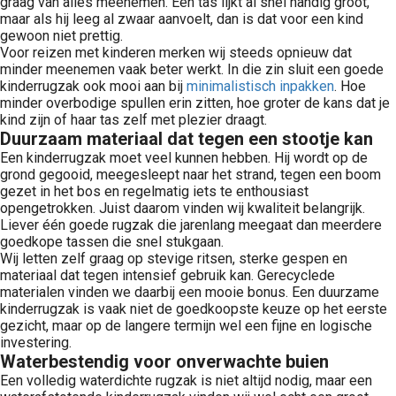
graag van alles meenemen. Een tas lijkt al snel handig groot,
maar als hij leeg al zwaar aanvoelt, dan is dat voor een kind
gewoon niet prettig.
Voor reizen met kinderen merken wij steeds opnieuw dat
minder meenemen vaak beter werkt. In die zin sluit een goede
kinderrugzak ook mooi aan bij
minimalistisch inpakken
. Hoe
minder overbodige spullen erin zitten, hoe groter de kans dat je
kind zijn of haar tas zelf met plezier draagt.
Duurzaam materiaal dat tegen een stootje kan
Een kinderrugzak moet veel kunnen hebben. Hij wordt op de
grond gegooid, meegesleept naar het strand, tegen een boom
gezet in het bos en regelmatig iets te enthousiast
opengetrokken. Juist daarom vinden wij kwaliteit belangrijk.
Liever één goede rugzak die jarenlang meegaat dan meerdere
goedkope tassen die snel stukgaan.
Wij letten zelf graag op stevige ritsen, sterke gespen en
materiaal dat tegen intensief gebruik kan. Gerecyclede
materialen vinden we daarbij een mooie bonus. Een duurzame
kinderrugzak is vaak niet de goedkoopste keuze op het eerste
gezicht, maar op de langere termijn wel een fijne en logische
investering.
Waterbestendig voor onverwachte buien
Een volledig waterdichte rugzak is niet altijd nodig, maar een