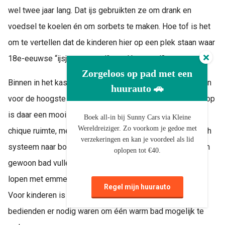
wel twee jaar lang. Dat ijs gebruikten ze om drank en
voedsel te koelen én om sorbets te maken. Hoe tof is het
om te vertellen dat de kinderen hier op een plek staan waar
18e-eeuwse “ijsjesvoorraad” werd bewaard?
Zorgeloos op pad met een
Binnen in het kasteel zie je ook hoe luxe het leven kon zijn
huurauto 🚗
voor de hoogste stand. De privébadkamer van de bisschop
is daar een mooi voorbeeld van: een kleine maar zeer
Boek all-in bij Sunny Cars via Kleine
Wereldreiziger. Zo voorkom je gedoe met
chique ruimte, met stromend water dat via een hydraulisch
verzekeringen en kan je voordeel als lid
systeem naar boven werd gepompt. In een tijd waarin een
oplopen tot €40.
gewoon bad vullen al snel 20 tot 30 keer heen en weer
lopen met emmers betekende, was dit pure verwennerij.
Regel mijn huurauto
Voor kinderen is het leuk om te bedenken hoeveel
bedienden er nodig waren om één warm bad mogelijk te