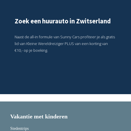
Zoek een huurauto in Zwitserland
Naast de all-in formule van Sunny Cars profiteer je als gratis
lid van Kleine Wereldreiziger PLUS van een korting van
€10,- op je boeking.
Vakantie met kinderen
Stedentrips