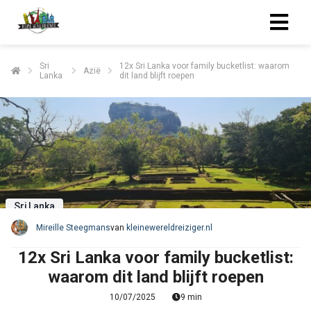
Sri
12x Sri Lanka voor family bucketlist: waarom
Azië
Lanka
dit land blijft roepen
Sri Lanka
Mireille Steegmans
van
kleinewereldreiziger.nl
12x Sri Lanka voor family bucketlist:
waarom dit land blijft roepen
10/07/2025
9 min