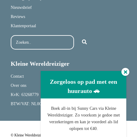
Nieuwsbrief
Reviews
Klantenportaal
Kleine Wereldreiziger
Contact
Zorgeloos op pad met een
Over ons
huurauto 🚗
KvK: 63268779
BTW/VAT: NL001682417B20
Boek all-in bij Sunny Cars via Kleine
Wereldreiziger. Zo voorkom je gedoe met
verzekeringen en kan je voordeel als lid
oplopen tot €40.
© Kleine Wereldreiziger |
Algemene Voorwaarden
|
Privacyverklaring