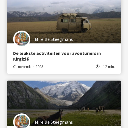
Mireille Steegmans
De leukste activiteiten voor avonturiers in
Kirgizië
01 november 2025
12 min.
Mireille Steegmans