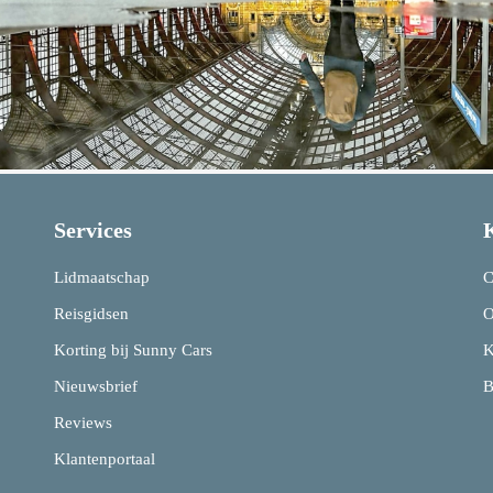
Services
Lidmaatschap
C
Reisgidsen
O
Korting bij Sunny Cars
K
Nieuwsbrief
B
Reviews
Klantenportaal