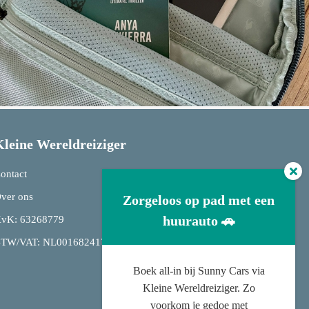
Kleine Wereldreiziger
ontact
ver ons
Zorgeloos op pad met een
huurauto 🚗
vK: 63268779
TW/VAT: NL001682417B20
Boek all-in bij Sunny Cars via
Kleine Wereldreiziger. Zo
voorkom je gedoe met