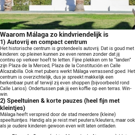
Waarom Málaga zo kindvriendelijk is
1) Autovrij en compact centrum
Het historische centrum is grotendeels autovrij. Dat is goud met
kinderen: op pleinen kunnen ze even rennen zonder dat jij
continu op verkeer hoeft te letten. Fijne plekken om te “landen”
zijn Plaza de la Merced, Plaza de la Constitución en Calle
Alcazabilla. Ook met pubers werkt Málaga verrassend goed. Het
centrum is overzichtelijk, dus je spreekt makkelijk een
herkenbaar punt af terwijl zij even shoppen (bijvoorbeeld rond
Calle Larios). Ondertussen pak jij een koffie op een terras. Win-
win.
2) Speeltuinen & korte pauzes (heel fijn met
kleintjes)
Málaga heeft verspreid door de stad meerdere (kleine)
speeltuintjes. Handig als je reist met peuters/kleuters, maar ook
als je oudere kinderen gewoon even wilt laten ontladen.