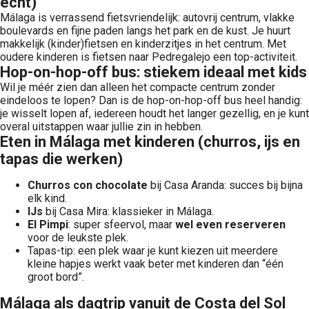
echt)
Málaga is verrassend fietsvriendelijk: autovrij centrum, vlakke
boulevards en fijne paden langs het park en de kust. Je huurt
makkelijk (kinder)fietsen en kinderzitjes in het centrum. Met
oudere kinderen is fietsen naar Pedregalejo een top-activiteit.
Hop-on-hop-off bus: stiekem ideaal met kids
Wil je méér zien dan alleen het compacte centrum zonder
eindeloos te lopen? Dan is de hop-on-hop-off bus heel handig:
je wisselt lopen af, iedereen houdt het langer gezellig, en je kunt
overal uitstappen waar jullie zin in hebben.
Eten in Málaga met kinderen (churros, ijs en
tapas die werken)
Churros con chocolate
bij Casa Aranda: succes bij bijna
elk kind.
IJs
bij Casa Mira: klassieker in Málaga.
El Pimpi
: super sfeervol, maar
wel even reserveren
voor de leukste plek.
Tapas-tip: een plek waar je kunt kiezen uit meerdere
kleine hapjes werkt vaak beter met kinderen dan “één
groot bord”.
Málaga als dagtrip vanuit de Costa del Sol