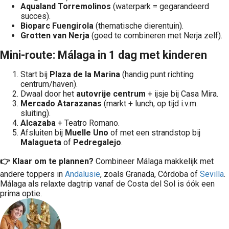
Aqualand Torremolinos
(waterpark = gegarandeerd
succes).
Bioparc Fuengirola
(thematische dierentuin).
Grotten van Nerja
(goed te combineren met Nerja zelf).
Mini-route: Málaga in 1 dag met kinderen
Start bij
Plaza de la Marina
(handig punt richting
centrum/haven).
Dwaal door het
autovrije centrum
+ ijsje bij Casa Mira.
Mercado Atarazanas
(markt + lunch, op tijd i.v.m.
sluiting).
Alcazaba
+ Teatro Romano.
Afsluiten bij
Muelle Uno
of met een strandstop bij
Malagueta
of
Pedregalejo
.
👉 Klaar om te plannen?
Combineer Málaga makkelijk met
andere toppers in
Andalusië
, zoals Granada, Córdoba of
Sevilla
.
Málaga als relaxte dagtrip vanaf de Costa del Sol is óók een
prima optie.