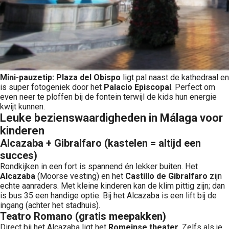
Mini-pauzetip:
Plaza del Obispo
ligt pal naast de kathedraal en
is super fotogeniek door het
Palacio Episcopal
. Perfect om
even neer te ploffen bij de fontein terwijl de kids hun energie
kwijt kunnen.
Leuke bezienswaardigheden in Málaga voor
kinderen
Alcazaba + Gibralfaro (kastelen = altijd een
succes)
Rondkijken in een fort is spannend én lekker buiten. Het
Alcazaba
(Moorse vesting) en het
Castillo de Gibralfaro
zijn
echte aanraders. Met kleine kinderen kan de klim pittig zijn; dan
is bus 35 een handige optie. Bij het Alcazaba is een lift bij de
ingang (achter het stadhuis).
Teatro Romano (gratis meepakken)
Direct bij het Alcazaba ligt het
Romeinse theater
. Zelfs als je