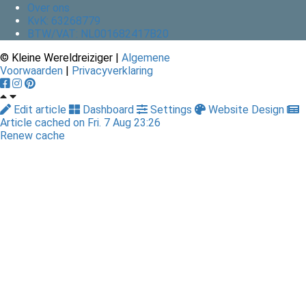
Over ons
KvK: 63268779
BTW/VAT: NL001682417B20
© Kleine Wereldreiziger |
Algemene
Voorwaarden
|
Privacyverklaring
Edit article
Dashboard
Settings
Website Design
Article cached on Fri. 7 Aug 23:26
Renew cache