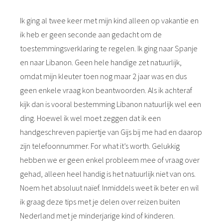
Ik ging al twee keer met mijn kind alleen op vakantie en
ik heb er geen seconde aan gedacht om de
toestemmingsverklaring te regelen. Ik ging naar Spanje
en naar Libanon. Geen hele handige zet natuurlijk,
omdat mijn kleuter toen nog maar 2 jaar was en dus
geen enkele vraag kon beantwoorden. Als ik achteraf
kijk dan is vooral bestemming Libanon natuurlijk wel een
ding. Hoewel ik wel moet zeggen dat ik een
handgeschreven papiertje van Gijs bij me had en daarop
zijn telefoonnummer. For what it’s worth. Gelukkig
hebben we er geen enkel probleem mee of vraag over
gehad, alleen heel handig is het natuurlijk niet van ons.
Noem het absoluut naïef. Inmiddels weet ik beter en wil
ik graag deze tips met je delen over reizen buiten
Nederland met je minderjarige kind of kinderen.