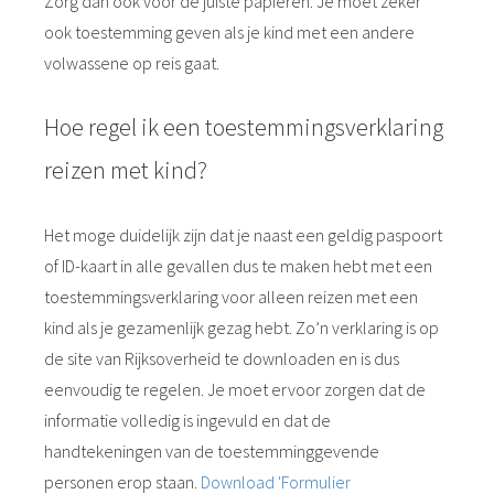
Zorg dan ook voor de juiste papieren. Je moet zeker
ook toestemming geven als je kind met een andere
volwassene op reis gaat.
Hoe regel ik een toestemmingsverklaring
reizen met kind?
Het moge duidelijk zijn dat je naast een geldig paspoort
of ID-kaart in alle gevallen dus te maken hebt met een
toestemmingsverklaring voor alleen reizen met een
kind als je gezamenlijk gezag hebt. Zo’n verklaring is op
de site van Rijksoverheid te downloaden en is dus
eenvoudig te regelen. Je moet ervoor zorgen dat de
informatie volledig is ingevuld en dat de
handtekeningen van de toestemminggevende
personen erop staan.
Download 'Formulier