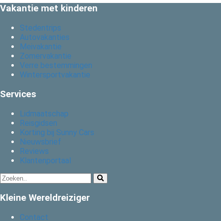
Vakantie met kinderen
Stedentrips
Autovakanties
Meivakantie
Zomervakantie
Verre bestemmingen
Wintersportvakantie
Services
Lidmaatschap
Reisgidsen
Korting bij Sunny Cars
Nieuwsbrief
Reviews
Klantenportaal
Kleine Wereldreiziger
Contact