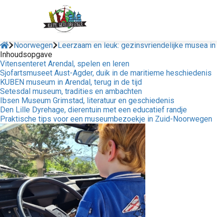
Noorwegen
Leerzaam en leuk: gezinsvriendelijke musea i
Inhoudsopgave
Vitensenteret Arendal, spelen en leren
Sjofartsmuseet Aust-Agder, duik in de maritieme heschiedenis
KUBEN museum in Arendal, terug in de tijd
Setesdal museum, tradities en ambachten
Ibsen Museum Grimstad, literatuur en geschiedenis
Den Lille Dyrehage, dierentuin met een educatief randje
Praktische tips voor een museumbezoekje in Zuid-Noorwegen