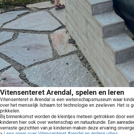
Vitensenteret Arendal, spelen en leren
Vitensenteret in Arendal is een wetenschapsmuseum waar kindere
over het menselijk lichaam tot technologie en zeeleven. Het is g
prikkelen.
Bij binnenkomst worden de kleintjes meteen getrokken door een in
kinderen hier ook over wetenschap en natuurkunde. Een aanrade
verraste gezichten van je kinderen maken deze ervaring onverget
>
Lees meer over Vitensenteret Arendal en andere uitjes