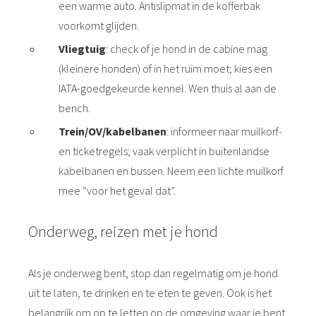
een warme auto. Antislipmat in de kofferbak
voorkomt glijden.
Vliegtuig
: check of je hond in de cabine mag
(kleinere honden) of in het ruim moet; kies een
IATA-goedgekeurde kennel. Wen thuis al aan de
bench.
Trein/OV/kabelbanen
: informeer naar muilkorf-
en ticketregels; vaak verplicht in buitenlandse
kabelbanen en bussen. Neem een lichte muilkorf
mee “voor het geval dat”.
Onderweg, reizen met je hond
Als je onderweg bent, stop dan regelmatig om je hond
uit te laten, te drinken en te eten te geven. Ook is het
belangrijk om op te letten op de omgeving waar je bent