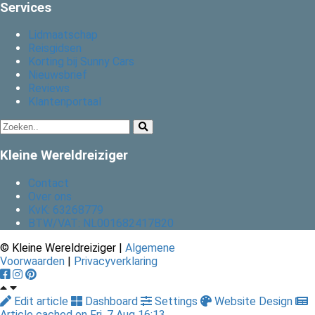
Services
Lidmaatschap
Reisgidsen
Korting bij Sunny Cars
Nieuwsbrief
Reviews
Klantenportaal
Kleine Wereldreiziger
Contact
Over ons
KvK: 63268779
BTW/VAT: NL001682417B20
© Kleine Wereldreiziger |
Algemene
Voorwaarden
|
Privacyverklaring
Edit article
Dashboard
Settings
Website Design
Article cached on Fri. 7 Aug 16:13