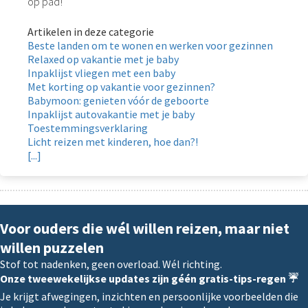
op pad!
Artikelen in deze categorie
Beste landen om te wonen en werken voor gezinnen
Relaxed op vakantie met je baby
Inpaklijst vliegen met een baby
Met korting op vakantie voor gezinnen?
Babymoon: genieten vóór de geboorte
Inpaklijst autovakantie met je baby
Toestemmingsverklaring
Licht reizen met kinderen, hoe dan?!
[...]
Voor ouders die wél willen reizen, maar niet
willen puzzelen
Stof tot nadenken, geen overload. Wél richting.
Onze tweewekelijkse updates zijn géén gratis-tips-regen ☔️
Je krijgt afwegingen, inzichten en persoonlijke voorbeelden die