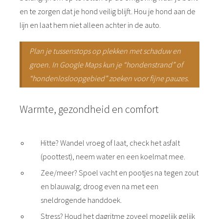
en te zorgen dat je hond veilig blijft. Hou je hond aan de
lijn en laat hem niet alleen achter in de auto.
Plan je tussenstops op plekken met schaduw en
groen. In Google Maps kun je “hondenstrand” of
“hondenlosloopgebied” zoeken voor fijne pauzes.
Warmte, gezondheid en comfort
Hitte? Wandel vroeg of laat, check het asfalt
(poottest), neem water en een koelmat mee.
Zee/meer? Spoel vacht en pootjes na tegen zout
en blauwalg; droog even na met een
sneldrogende handdoek.
Stress? Houd het dagritme zoveel mogelijk gelijk