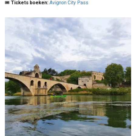
🎟️
Tickets boeken:
Avignon City Pass