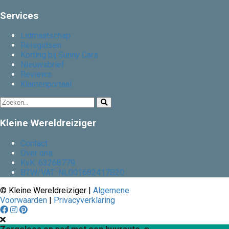
Services
Lidmaatschap
Reisgidsen
Korting bij Sunny Cars
Nieuwsbrief
Reviews
Klantenportaal
Kleine Wereldreiziger
Contact
Over ons
KvK: 63268779
BTW/VAT: NL001682417B20
© Kleine Wereldreiziger |
Algemene
Voorwaarden
|
Privacyverklaring