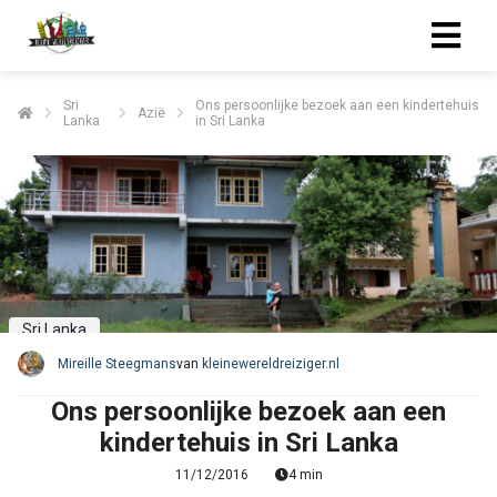
Sri
Ons persoonlijke bezoek aan een kindertehuis
Azië
Lanka
in Sri Lanka
Sri Lanka
Mireille Steegmans
van
kleinewereldreiziger.nl
Ons persoonlijke bezoek aan een
kindertehuis in Sri Lanka
11/12/2016
4 min