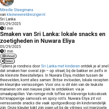
Mireille Steegmans
van
kleinewereldreiziger.nl
Sri Lanka
05/29/2025
3 min
Smaken van Sri Lanka: lokale snacks en
zoetigheden in Nuwara Eliya
05/29/2025
3 min
Inhoud
Delen
Tijdens je rondreis door
Sri Lanka met kinderen
ontdek je al snel
dat smaken hier overal zijn – op straat, bij de bakker en zelfs in
de kleinste theestalletjes. In Nuwara Eliya, midden tussen de
theevelden, komt alles samen: Britse invloeden, lokale recepten
én kleurrijke verrassingen. Voor ons is dit één van de leukste
manieren om een nieuwe plek te ontdekken: via je
smaakpapillen. Van romige milk toffee en kleverige kokoskoek
tot knapperige samosa’s en spicy roti’s. Nuwara Eliya zit vol
verrassende snacks die vaak spotgoedkoop én kindvriendelijk
zijn. Onze kleuter kijkt zijn ogen uit bij de vitrines vol mierzoete