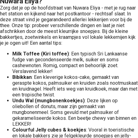
Nuwara Eliya?
Zorg dat je op de hoofdstraat van Nuwara Eliya - met je rug naar
het station en kijkend naar het postkantoor - rechtsaf slaat. In
deze straat vind je gegarandeerd allerlei lekkerijen voor bij de
thee. Onze tip: probeer verschillende dingen en laat je niet
afschrikken door de meest kleurrijke snoepjes. Bij de kleine
bakkertjes, zoetwinkels en kraampjes vol lokale lekkernijen kijk
je je ogen uit! Een aantal tips:
Milk Toffee (Kiri toffee)
: Een typisch Sri Lankaanse
fudge van gecondenseerde melk, suiker en soms
cashewnoten. Romig, compact en behoorlijk zoet.
Verslavend lekker!
Bibikkan
: Een kleverige kokos-cake, gemaakt van
geraspte kokos, palmsuiker en kruiden zoals nootmuskaat
en kruidnagel. Heeft iets weg van kruidkoek, maar dan met
een tropische twist.
Undu Wal (mungbonenkoekjes)
: Deze lijken op
oliebollen of donuts, maar zijn gemaakt van
mungbonenmeel. Soms gevuld met palmsuiker of
gekarameliseerde kokos. Een beetje chewy van binnen en
LEKKER!
Colourful Jelly cubes & koekjes
: Vooral in toeristische
en lokale bakkers zie je felgekleurde snoepjes en jelly-