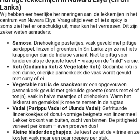
Lanka)
Wij hebben eer heerlijke herinneringen aan: de lekkernijen in het
centrum van Nuwara Eliya. Vraag altijd even of iets spicy is –
soms ziet het er onschuldig uit, maar kan het verrassen. Dit zijn
zeker weten aanraders:
Samosa
: Driehoekige pasteitjes, vaak gevuld met pittige
aardappel, linzen of groenten. In Sri Lanka zijn ze net iets
knapperiger dan de Indiase variant. Niet te pittig voor
kinderen als je de juiste kiest – vraag om de “mild” versie.
Roti (Godamba Roti & Vegetable Roti)
: Godamba roti is
een dunne, olierijke pannenkoek die vaak wordt gevuld
met curry of ei.
Vegetable roti is de snackvorm
: een opgevouwen
pannenkoek gevuld met gekruide groente (soms met ei of
tonijn), vaak in halve maantjes of driehoeken. Warm het
lekkerst en gemakkelijk mee te nemen in de rugtas.
Vadai (Parippu Vadai of Ulundu Vadai)
: Gefrituurde
linzenkoekjes of donut-vormige beignets van linzenmeel.
Lekker krokant van buiten, zacht van binnen. De pittigheid
varieert per kraam – even proeven dus!
Kleine bladerdeeghapjes
: Je kiest ze uit de vitrine en ze
kosten vaak maar een paar roepies per stuk.