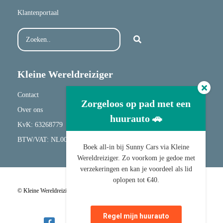
Klantenportaal
Kleine Wereldreiziger
Contact
Zorgeloos op pad met een
Over ons
huurauto 🚗
KvK: 63268779
BTW/VAT: NL001682417B20
Boek all-in bij Sunny Cars via Kleine
Wereldreiziger. Zo voorkom je gedoe met
verzekeringen en kan je voordeel als lid
oplopen tot €40.
© Kleine Wereldreiziger |
Algemene Voorwaarden
|
Privacyverklaring
Regel mijn huurauto