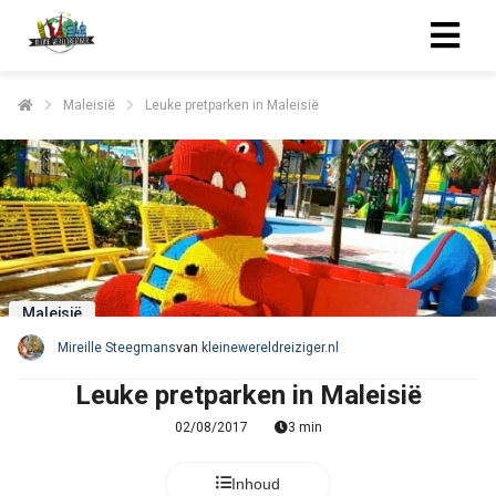
Maleisië
Leuke pretparken in Maleisië
Maleisië
Mireille Steegmans
van
kleinewereldreiziger.nl
Leuke pretparken in Maleisië
02/08/2017
3 min
Inhoud