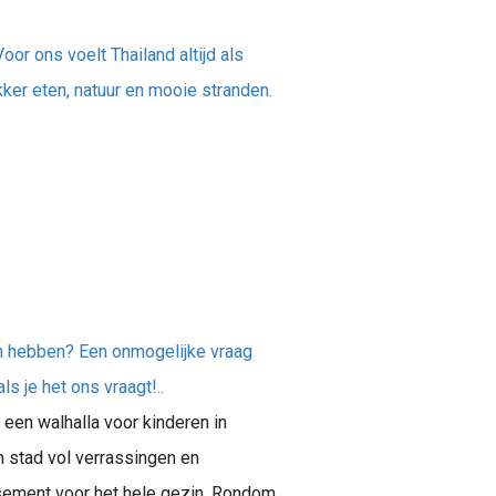
or ons voelt Thailand altijd als
kker eten, natuur en mooie stranden.
en hebben? Een onmogelijke vraag
s je het ons vraagt!..
 een walhalla voor kinderen in
 stad vol verrassingen en
usement voor het hele gezin. Rondom