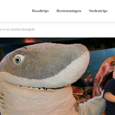
Roadtrips
Bestemmingen
Stedentrips
en in en rondom Bangkok