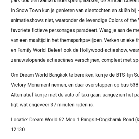
park ook een aantal kinderspeelplaatsen, de African Adven
In Snow Town kun je genieten van sleetochten en skiën bij 
animatieshows niet, waaronder de levendige Colors of the W
favoriete fictieve personages paradeert. Waag je aan de m
van een maaltijd in het themaparkpaviljoen. Verken unieke
en Family World. Beleef ook de Hollywood-actieshow, waar
zenuwslopende actiescènes verschijnen, compleet met spe
Om Dream World Bangkok te bereiken, kun je de BTS-lijn S
Victory Monument nemen, en daar overstappen op bus 538 di
Alternatief kun je met de auto of taxi gaan, aangezien het 
ligt, wat ongeveer 37 minuten rijden is.
Locatie: Dream World 62 Moo 1 Rangsit-Ongkharak Road (k
12130