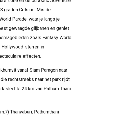
ture Zone en de Jurassic Adventure.
-8 graden Celsius. Mis de
orld Parade, waar je langs je
eest gewaagde glijbanen en geniet
 themagebieden zoals Fantasy World
 Hollywood-sterren in
ctaculaire effecten.
ukhumvit vanaf Siam Paragon naar
e rechtstreeks naar het park rijdt.
park slechts 24 km van Pathum Thani
m.7) Thanyaburi, Pathumthani