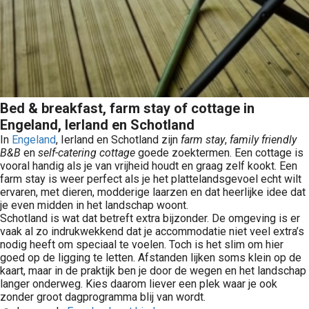
Bed & breakfast, farm stay of cottage in
Engeland, Ierland en Schotland
In
Engeland
, Ierland en Schotland zijn
farm stay
,
family friendly
B&B
en
self-catering cottage
goede zoektermen. Een cottage is
vooral handig als je van vrijheid houdt en graag zelf kookt. Een
farm stay is weer perfect als je het plattelandsgevoel echt wilt
ervaren, met dieren, modderige laarzen en dat heerlijke idee dat
je even midden in het landschap woont.
Schotland is wat dat betreft extra bijzonder. De omgeving is er
vaak al zo indrukwekkend dat je accommodatie niet veel extra’s
nodig heeft om speciaal te voelen. Toch is het slim om hier
goed op de ligging te letten. Afstanden lijken soms klein op de
kaart, maar in de praktijk ben je door de wegen en het landschap
langer onderweg. Kies daarom liever een plek waar je ook
zonder groot dagprogramma blij van wordt.