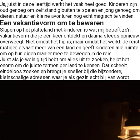
Ja, juist in deze leeftijd werkt het vaak heel goed. Kinderen zijn
oud genoeg om zelfstandig buiten te spelen en jong genoeg om
dieren, natuur en kleine avonturen nog echt magisch te vinden.
Een vakantievorm om te bewaren
Slapen op het platteland met kinderen is wat mij betreft zo’n
vakantievorm die je één keer ontdekt en daarna steeds opnieuw
overweegt. Niet omdat het hip is, maar omdat het werkt. Je reist
rustiger, ervaart meer van een land en geeft kinderen alle ruimte
om op hun eigen manier mee te bewegen in de reis.
Juist als je weinig tijd hebt om alles uit te zoeken, helpt het
enorm om de juiste termen per land te kennen. Dat scheelt
eindeloos zoeken en brengt je sneller bij die bijzondere,
kleinschalige adressen waar je als gezin echt blij van wordt.