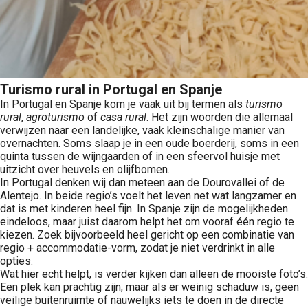
Turismo rural in Portugal en Spanje
In Portugal en Spanje kom je vaak uit bij termen als
turismo
rural
,
agroturismo
of
casa rural
. Het zijn woorden die allemaal
verwijzen naar een landelijke, vaak kleinschalige manier van
overnachten. Soms slaap je in een oude boerderij, soms in een
quinta tussen de wijngaarden of in een sfeervol huisje met
uitzicht over heuvels en olijfbomen.
In Portugal denken wij dan meteen aan de Dourovallei of de
Alentejo. In beide regio’s voelt het leven net wat langzamer en
dat is met kinderen heel fijn. In Spanje zijn de mogelijkheden
eindeloos, maar juist daarom helpt het om vooraf één regio te
kiezen. Zoek bijvoorbeeld heel gericht op een combinatie van
regio + accommodatie-vorm, zodat je niet verdrinkt in alle
opties.
Wat hier echt helpt, is verder kijken dan alleen de mooiste foto’s.
Een plek kan prachtig zijn, maar als er weinig schaduw is, geen
veilige buitenruimte of nauwelijks iets te doen in de directe