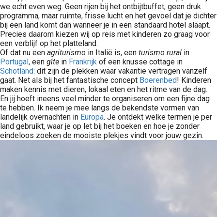
we echt even weg. Geen rijen bij het ontbijtbuffet, geen druk
programma, maar ruimte, frisse lucht en het gevoel dat je dichter
bij een land komt dan wanneer je in een standaard hotel slaapt.
Precies daarom kiezen wij op reis met kinderen zo graag voor
een verblijf op het platteland.
Of dat nu een
agriturismo
in Italië is, een
turismo rural
in
Portugal
, een
gîte
in
Frankrijk
of een knusse cottage in
Schotland
: dit zijn de plekken waar vakantie vertragen vanzelf
gaat. Net als bij het fantastische concept
Boerenbed
! Kinderen
maken kennis met dieren, lokaal eten en het ritme van de dag.
En jij hoeft ineens veel minder te organiseren om een fijne dag
te hebben. Ik neem je mee langs de bekendste vormen van
landelijk overnachten in
Europa
. Je ontdekt welke termen je per
land gebruikt, waar je op let bij het boeken en hoe je zonder
eindeloos zoeken de mooiste plekjes vindt voor jouw gezin.