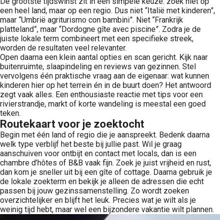
De grootste tijdswinst zit in één simpele keuze: zoek niet op
een heel land, maar op een regio. Dus niet “Italië met kinderen”,
maar “Umbrië agriturismo con bambini”. Niet “Frankrijk
platteland”, maar “Dordogne gîte avec piscine”. Zodra je de
juiste lokale term combineert met een specifieke streek,
worden de resultaten veel relevanter.
Open daarna een klein aantal opties en scan gericht. Kijk naar
buitenruimte, slaapindeling en reviews van gezinnen. Stel
vervolgens één praktische vraag aan de eigenaar: wat kunnen
kinderen hier op het terrein én in de buurt doen? Het antwoord
zegt vaak alles. Een enthousiaste reactie met tips voor een
rivierstrandje, markt of korte wandeling is meestal een goed
teken.
Routekaart voor je zoektocht
Begin met één land of regio die je aanspreekt. Bedenk daarna
welk type verblijf het beste bij jullie past. Wil je graag
aanschuiven voor ontbijt en contact met locals, dan is een
chambre d’hôtes of B&B vaak fijn. Zoek je juist vrijheid en rust,
dan kom je sneller uit bij een gîte of cottage. Daarna gebruik je
de lokale zoekterm en bekijk je alleen de adressen die echt
passen bij jouw gezinssamenstelling. Zo wordt zoeken
overzichtelijker en blijft het leuk. Precies wat je wilt als je
weinig tijd hebt, maar wel een bijzondere vakantie wilt plannen.