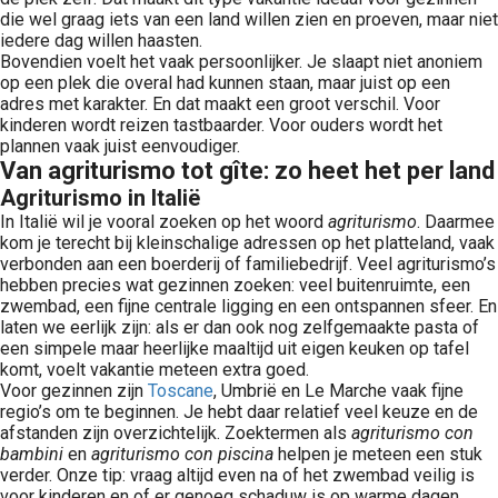
die wel graag iets van een land willen zien en proeven, maar niet
iedere dag willen haasten.
Bovendien voelt het vaak persoonlijker. Je slaapt niet anoniem
op een plek die overal had kunnen staan, maar juist op een
adres met karakter. En dat maakt een groot verschil. Voor
kinderen wordt reizen tastbaarder. Voor ouders wordt het
plannen vaak juist eenvoudiger.
Van agriturismo tot gîte: zo heet het per land
Agriturismo in Italië
In Italië wil je vooral zoeken op het woord
agriturismo
. Daarmee
kom je terecht bij kleinschalige adressen op het platteland, vaak
verbonden aan een boerderij of familiebedrijf. Veel agriturismo’s
hebben precies wat gezinnen zoeken: veel buitenruimte, een
zwembad, een fijne centrale ligging en een ontspannen sfeer. En
laten we eerlijk zijn: als er dan ook nog zelfgemaakte pasta of
een simpele maar heerlijke maaltijd uit eigen keuken op tafel
komt, voelt vakantie meteen extra goed.
Voor gezinnen zijn
Toscane
, Umbrië en Le Marche vaak fijne
regio’s om te beginnen. Je hebt daar relatief veel keuze en de
afstanden zijn overzichtelijk. Zoektermen als
agriturismo con
bambini
en
agriturismo con piscina
helpen je meteen een stuk
verder. Onze tip: vraag altijd even na of het zwembad veilig is
voor kinderen en of er genoeg schaduw is op warme dagen.