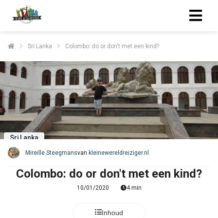
Sri Lanka
Colombo: do or don't met een kind?
Sri Lanka
Mireille Steegmans
van
kleinewereldreiziger.nl
Colombo: do or don't met een kind?
10/01/2020
4 min
Inhoud