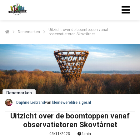
Uitzicht over de boomtoppen vanaf
Denemarken
observatietoren Skovtårnet
Denemarken
Daphne Liebrand
van
kleinewereldreiziger.nl
Uitzicht over de boomtoppen vanaf
observatietoren Skovtårnet
05/11/2023
4 min