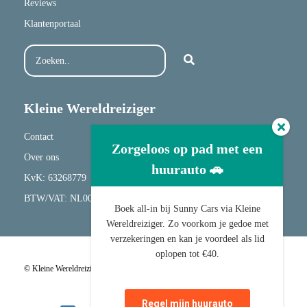
Reviews
Klantenportaal
Kleine Wereldreiziger
Contact
Zorgeloos op pad met een
Over ons
huurauto 🚗
KvK: 63268779
BTW/VAT: NL001682417B20
Boek all-in bij Sunny Cars via Kleine
Wereldreiziger. Zo voorkom je gedoe met
verzekeringen en kan je voordeel als lid
oplopen tot €40.
© Kleine Wereldreiziger |
Algemene Voorwaarden
|
Privacyverklaring
Regel mijn huurauto