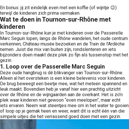
En bonus: jij zit eindelijk even met een koffie (of wijntje 😉)
terwijl de kinderen zich prima vermaken.
Wat te doen in Tournon-sur-Rhône met
kinderen
In Tournon-sur-Rhône kun je met kinderen over de Passerelle
Marc Seguin lopen, langs de Rhône wandelen, het oude centrum
verkennen, Château-musée bezoeken en de Train de l’Ardèche
nemen. Juist die mix van buiten zijn, rondslenteren en iets
bijzonders doen maakt deze plek zo fijn als tussenstop met het
gezin.
1. Loop over de Passerelle Marc Seguin
Deze oude hangbrug is dé blikvanger van Tournon-sur-Rhône.
Alleen al het oversteken is een kleine belevenis voor kinderen.
De brug beweegt een beetje mee, wat het meteen spannend en
leuk maakt. Bovendien heb je vanaf hier een prachtig uitzicht
over de Rhône en de wijngaarden aan de overkant. Het is zo’n
plek waar kinderen niet gewoon “even meelopen”, maar echt
iets ervaren. Neem wat steentjes mee om in het water te gooien
of loop op je gemak heen en weer, want dit is echt één van die
simpele uitjes die het verrassend goed doen met een gezin.