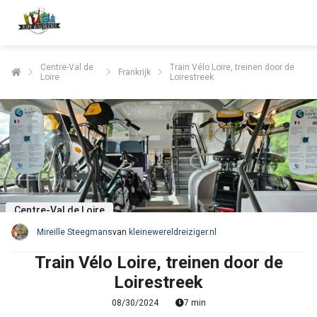
Centre-Val de
Train Vélo Loire, treinen door de
Frankrijk
Loire
Loirestreek
Centre-Val de Loire
Mireille Steegmans
van
kleinewereldreiziger.nl
Train Vélo Loire, treinen door de
Loirestreek
08/30/2024
7 min