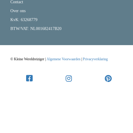
Contact
Over ons
KvK: 63268779
BTW/VAT: NL001682417B20
© Kleine Wereldreiziger |
Algemene Voorwaarden
|
Privacyverklaring