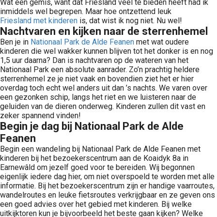
Wat een gemis, want dat Friesland veel te bieden heeft had ik
inmiddels wel begrepen. Maar hoe ontzettend leuk
Friesland met kinderen
is, dat wist ik nog niet. Nu wel!
Nachtvaren en kijken naar de sterrenhemel
Ben je in
Nationaal Park de Alde Feanen
met wat oudere
kinderen die wel wakker kunnen blijven tot het donker is en nog
1,5 uur daarna? Dan is nachtvaren op de wateren van het
Nationaal Park een absolute aanrader. Zo’n prachtig heldere
sterrenhemel ze je niet vaak en bovendien ziet het er hier
overdag toch echt wel anders uit dan ’s nachts. We varen over
een gezonken schip, langs het riet en we luisteren naar de
geluiden van de dieren onderweg. Kinderen zullen dit vast en
zeker spannend vinden!
Begin je dag bij Nationaal Park de Alde
Feanen
Begin een wandeling bij Nationaal Park de Alde Feanen met
kinderen bij het bezoekerscentrum aan de Koaidyk 8a in
Earnewâld om jezelf goed voor te bereiden. Wij begonnen
eigenlijk iedere dag hier, om niet overspoeld te worden met alle
informatie. Bij het bezoekerscentrum zijn er handige vaarroutes,
wandelroutes en leuke fietsroutes verkrijgbaar en ze geven ons
een goed advies over het gebied met kinderen. Bij welke
uitkijktoren kun je bijvoorbeeld het beste gaan kijken? Welke