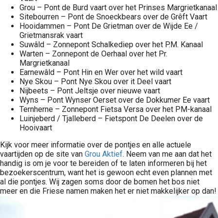
Grou – Pont de Burd vaart over het Prinses Margrietkanaal
Sitebourren – Pont de Snoeckbears over de Grêft Vaart
Hooidammen – Pont De Grietman over de Wijde Ee /
Grietmansrak vaart
Suwâld – Zonnepont Schalkediep over het P.M. Kanaal
Warten – Zonnepont de Oerhaal over het Pr.
Margrietkanaal
Earnewâld – Pont Hin en Wer over het wild vaart
Nye Skou – Pont Nye Skou over it Deel vaart
Nijbeets – Pont Jeltsje over nieuwe vaart
Wyns – Pont Wynser Oerset over de Dokkumer Ee vaart
Ternherne – Zonnepont Fietsa Versa over het PM-kanaal
Luinjeberd / Tjalleberd – Fietspont De Deelen over de
Hooivaart
Kijk voor meer informatie over de pontjes en alle actuele
vaartijden op de site van
Grou Aktief
. Neem van me aan dat het
handig is om je voor te bereiden of te laten informeren bij het
bezoekerscentrum, want het is gewoon echt even plannen met
al die pontjes. Wij zagen soms door de bomen het bos niet
meer en die Friese namen maken het er niet makkelijker op dan!