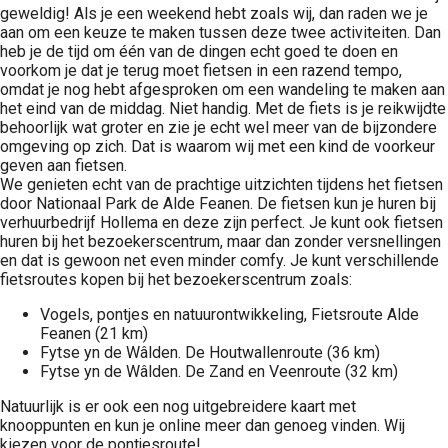
geweldig! Als je een weekend hebt zoals wij, dan raden we je
aan om een keuze te maken tussen deze twee activiteiten. Dan
heb je de tijd om één van de dingen echt goed te doen en
voorkom je dat je terug moet fietsen in een razend tempo,
omdat je nog hebt afgesproken om een wandeling te maken aan
het eind van de middag. Niet handig. Met de fiets is je reikwijdte
behoorlijk wat groter en zie je echt wel meer van de bijzondere
omgeving op zich. Dat is waarom wij met een kind de voorkeur
geven aan fietsen.
We genieten echt van de prachtige uitzichten tijdens het fietsen
door Nationaal Park de Alde Feanen. De fietsen kun je huren bij
verhuurbedrijf Hollema en deze zijn perfect. Je kunt ook fietsen
huren bij het bezoekerscentrum, maar dan zonder versnellingen
en dat is gewoon net even minder comfy. Je kunt verschillende
fietsroutes kopen bij het bezoekerscentrum zoals:
Vogels, pontjes en natuurontwikkeling, Fietsroute Alde
Feanen (21 km)
Fytse yn de Wâlden. De Houtwallenroute (36 km)
Fytse yn de Wâlden. De Zand en Veenroute (32 km)
Natuurlijk is er ook een nog uitgebreidere kaart met
knooppunten en kun je online meer dan genoeg vinden. Wij
kiezen voor de pontjesroute!