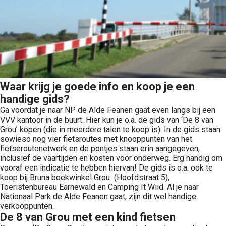
Waar krijg je goede info en koop je een
handige gids?
Ga voordat je naar NP de Alde Feanen gaat even langs bij een
VVV kantoor in de buurt. Hier kun je o.a. de gids van ‘De 8 van
Grou’ kopen (die in meerdere talen te koop is). In de gids staan
sowieso nog vier fietsroutes met knooppunten van het
fietseroutenetwerk en de pontjes staan erin aangegeven,
inclusief de vaartijden en kosten voor onderweg. Erg handig om
vooraf een indicatie te hebben hiervan! De gids is o.a. ook te
koop bij Bruna boekwinkel Grou (Hoofdstraat 5),
Toeristenbureau Earnewald en Camping It Wiid. Al je naar
Nationaal Park de Alde Feanen gaat, zijn dit wel handige
verkooppunten.
De 8 van Grou met een kind fietsen