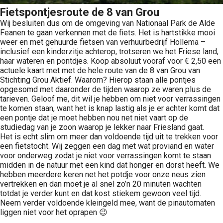
Fietspontjesroute de 8 van Grou
Wij besluiten dus om de omgeving van Nationaal Park de Alde
Feanen te gaan verkennen met de fiets. Het is hartstikke mooi
weer en met gehuurde fietsen van verhuurbedrijf Hollema –
inclusief een kinderzitje achterop, trotseren we het Friese land,
haar wateren en pontdjes. Koop absoluut vooraf voor € 2,50 een
actuele kaart met met de hele route van de 8 van Grou van
Stichting Grou Aktief. Waarom? Hierop staan alle pontjes
opgesomd met daaronder de tijden waarop ze waren plus de
tarieven. Geloof me, dit wil je hebben om niet voor verrassingen
te komen staan, want het is knap lastig als je er achter komt dat
een pontje dat je moet hebben nou net niet vaart op de
studiedag van je zoon waarop je lekker naar Friesland gaat.
Het is echt slim om meer dan voldoende tijd uit te trekken voor
een fietstocht. Wij zeggen een dag met wat proviand en water
voor onderweg zodat je niet voor verrassingen komt te staan
midden in de natuur met een kind dat honger en dorst heeft. We
hebben meerdere keren net het potdje voor onze neus zien
vertrekken en dan moet je al snel zo’n 20 minuten wachten
totdat je verder kunt en dat kost stiekem gewoon veel tijd.
Neem verder voldoende kleingeld mee, want de pinautomaten
liggen niet voor het oprapen 😉