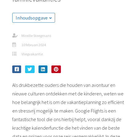
Inhoudsopgave
Mireille Steegmans
10 februari 2024
Vliegvakantie
Als drukbezette ouders die houden van avontuur en
nieuwe culturen ontdekken met de kinderen, weten we
hoe belangrijk het is om de vakantieplanning zo efficiënt
en stressvrij mogelijk te maken. Google Flights is een
fantastische tool die ons hierbij helpt, vooral dankzij de
krachtige kalenderfunctie die het vinden van de beste
data en prijzen voor onze reis vergemakkelijkt. In deze