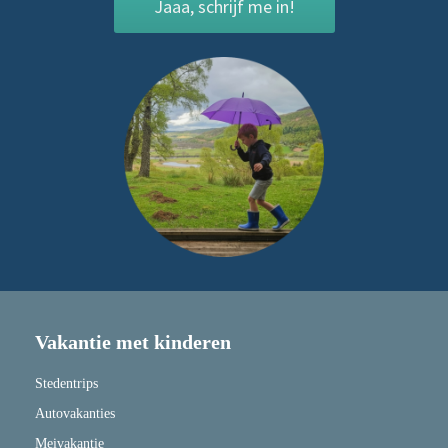
Jaaa, schrijf me in!
Vakantie met kinderen
Stedentrips
Autovakanties
Meivakantie