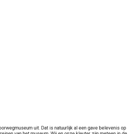
poorwegmuseum uit. Dat is natuurlijk al een gave belevenis op
reinen van het museum. Wij en onze kleuter zijn meteen in de