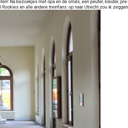
n! Na bezoekjes met opa en de oma’s, een peuter, kleuter, pre-
l Rookies en alle andere treinfans: op naar Utrecht zou ik zeggen