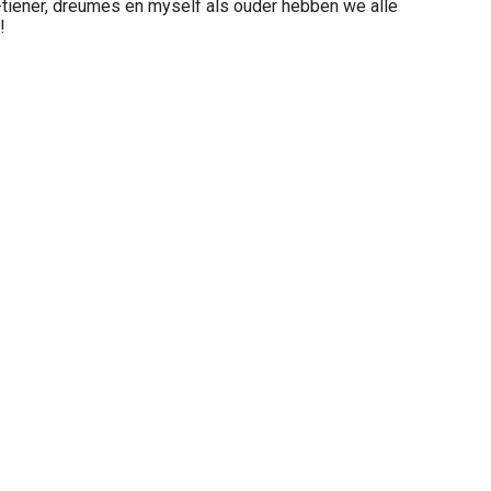
tiener, dreumes en myself als ouder hebben we alle
!