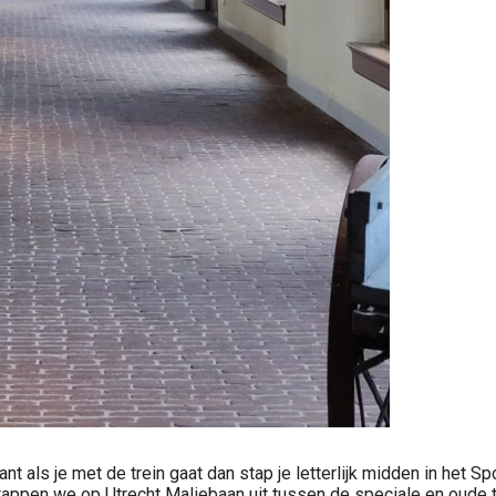
 als je met de trein gaat dan stap je letterlijk midden in het S
tappen we op Utrecht Maliebaan uit tussen de speciale en oude t