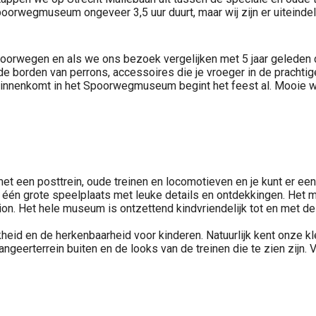
wegmuseum ongeveer 3,5 uur duurt, maar wij zijn er uiteindelijk 
orwegen en als we ons bezoek vergelijken met 5 jaar geleden da
Oude borden van perrons, accessoires die je vroeger in de pracht
al binnenkomt in het Spoorwegmuseum begint het feest al. Mooie w
een posttrein, oude treinen en locomotieven en je kunt er een 
n één grote speelplaats met leuke details en ontdekkingen. Het
n. Het hele museum is ontzettend kindvriendelijk tot en met de hi
heid en de herkenbaarheid voor kinderen. Natuurlijk kent onze kl
geerterrein buiten en de looks van de treinen die te zien zijn. 