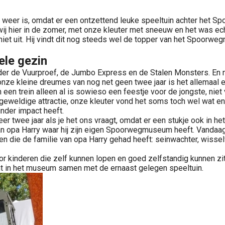
eer is, omdat er een ontzettend leuke speeltuin achter het Spo
n wij hier in de zomer, met onze kleuter met sneeuw en het was e
niet uit. Hij vindt dit nog steeds wel de topper van het Spoorw
ele gezin
 de Vuurproef, de Jumbo Express en de Stalen Monsters. En natu
oor onze kleine dreumes van nog net geen twee jaar is het allemaa
n een trein alleen al is sowieso een feestje voor de jongste, niet 
 geweldige attractie, onze kleuter vond het soms toch wel wat e
nder impact heeft.
r twee jaar als je het ons vraagt, omdat er een stukje ook in het 
n opa Harry waar hij zijn eigen Spoorwegmuseum heeft. Vandaag 
en die de familie van opa Harry gehad heeft: seinwachter, wissel
kinderen die zelf kunnen lopen en goed zelfstandig kunnen zitt
ght in het museum samen met de ernaast gelegen speeltuin.