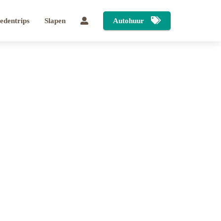
tedentrips
Slapen
Autohuur