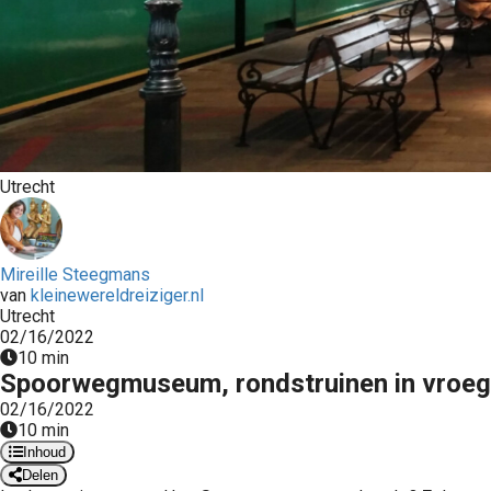
Utrecht
Mireille Steegmans
van
kleinewereldreiziger.nl
Utrecht
02/16/2022
10 min
Spoorwegmuseum, rondstruinen in vroege
02/16/2022
10 min
Inhoud
Delen