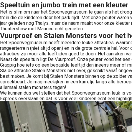
Speeltuin en jumbo trein met een kleuter
Het is slim om naar het Spoorwegmuseum te gaan als het droog w
trein die de kinderen door het park rijdt. Met onze peuter ware
jaar geleden nog Thalys, maar de naam maakt voor onze kleuter 
Theatershow met Maurice echt genieten.
Vuurproef en Stalen Monsters voor het h
Het Spoorwegmuseum heeft meerdere leuke attracties, waaronder
rangeerterrein (niet altijd open) en in de grote centrale hal. V
attracties zijn voor alle leeftijden goed te doen. Het aanraken va
Naast de speeltuin ligt De Vuurproef. Onze peuter vond het een
Grappig hoe iets op een bepaalde leeftijd dan ineens meer of mi
Sla de attractie Stalen Monsters niet over, geschikt vanaf ongevee
best maken. Je komt bij Stalen Monsters binnen op de zolder va
spreekbeurt. Je mag meekijken in een karretje langs alle beroep
allemaal stalen monsters tegen!
We kunnen dus wel stellen dat het Spoorwegmuseum leuk is voor 
Express overslaan en dat is voor veel kinderen echt een highli