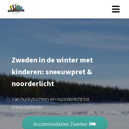
Zweden in de winter met
kinderen: sneeuwpret &
noorderlicht
Van huskytochten en noorderlicht tot
sneeuwplezier
Accommodaties Zweden