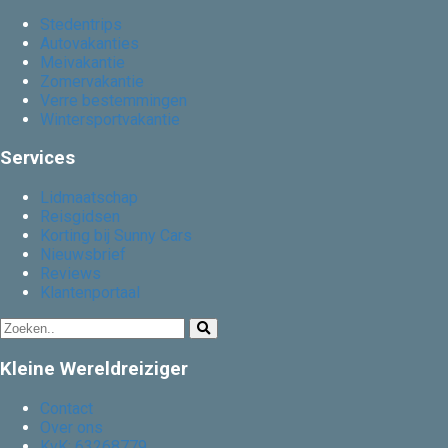
Stedentrips
Autovakanties
Meivakantie
Zomervakantie
Verre bestemmingen
Wintersportvakantie
Services
Lidmaatschap
Reisgidsen
Korting bij Sunny Cars
Nieuwsbrief
Reviews
Klantenportaal
Kleine Wereldreiziger
Contact
Over ons
KvK: 63268779