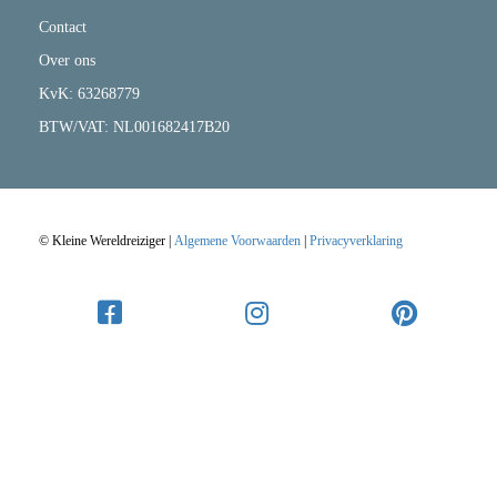
Contact
Over ons
KvK: 63268779
BTW/VAT: NL001682417B20
© Kleine Wereldreiziger |
Algemene Voorwaarden
|
Privacyverklaring