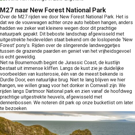
M27 naar New Forest National Park
Over de M27 rijden we door New Forest National Park. Het is
dat we de vouwwagen achter onze auto hebben hangen, anders
hadden we zeker wat kleinere wegen door dit prachtige
natuurpark gepakt. Dit beboste landschap afgewisseld met
uitgestrekte heidevelden staat bekend om de loslopende ‘New
Forest’ pony’s. Rijden over de slingerende landweggetjes
tussen de grazende paarden en geniet van het vrijheidsgevoel
is echt geweldig.
Net na Bournemouth begint de Jurassic Coast, de kustlijn
bestaat uit immense kliffen. Langs de kust zie je duidelijke
voorbeelden van kusterosie, één van de meest bekende is
Durdle Door, een natuurlijke brug. Niet te lang blijven we hier
hangen, we willen graag voor het donker in Cornwall zijn. We
rijden langs Dartmoor National park en zien vanaf de hoofdweg
prachtige uitgestrekte heuvels, afgewisseld met
dennenbossen. We noteren dit park op onze bucketlist om later
te bezoeken.