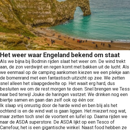
Het weer waar Engeland bekend om staat
Als we bijna bij Bodmin rijden slaat het weer om. De wind trekt
aan, de zon verdwijnt en regen komt met bakken uit de lucht. Als
we eenmaal op de camping aankomen kiezen we een plekje aan
de bomenrand met een fantastisch uitzicht op zee. We zetten
snel alleen het slaapgedeelte op. Het waait erg hard, dus
besluiten we om de rest morgen te doen. Snel brengen we Tess
naar bed terwijl Jouke de haringen vastzet. We drinken nog een
biertje samen en gaan dan zelf ook op één oor.
Ik slaap vrij onrustig door de harde wind en ben blij als het
ochtend is en de wind wat is gaan liggen. Het miezert nog wat,
maar zetten toch snel de voortent en luifel op. Daarna rijden we
naar de ASDA superstore. De ASDA lijkt op een Tesco of
Carrefour, het is een gigantische winkel. Naast food hebben ze