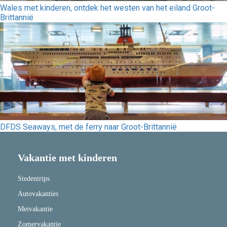
Wales met kinderen, ontdek het westen van het eiland Groot-
Brittannië
DFDS Seaways, met de ferry naar Groot-Brittannië
Vakantie met kinderen
Stedentrips
Autovakanties
Meivakantie
Zomervakantie