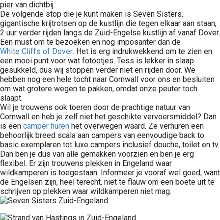
pier van dichtbij.
De volgende stop die je kunt maken is Seven Sisters,
gigantische krijtrotsen op de kustlijn die tegen elkaar aan staan,
2 uur verder rijden langs de Zuid-Engelse kustlijn af vanaf Dover.
Een must om te bezoeken en nog imposanter dan de
White Cliffs of Dover
. Het is erg indrukwekkend om te zien en
een mooi punt voor wat fotootjes. Tess is lekker in slaap
gesukkeld, dus wij stoppen verder niet en rijden door. We
hebben nog een hele tocht naar Cornwall voor ons en besluiten
om wat grotere wegen te pakken, omdat onze peuter toch
slaapt.
Wil je trouwens ook toeren door de prachtige natuur van
Cornwall en heb je zelf niet het geschikte vervoersmiddel? Dan
is een
camper huren
het overwegen waard. Ze verhuren een
behoorlijk breed scala aan campers van eenvoudige back to
basic exemplaren tot luxe campers inclusief douche, toilet en tv.
Dan ben je dus van alle gemakken voorzien en ben je erg
flexibel. Er zijn trouwens plekken in Engeland waar
wildkamperen is toegestaan. Informeer je vooraf wel goed, want
de Engelsen zijn, heel terecht, niet te flauw om een boete uit te
schrijven op plekken waar wildkamperen niet mag.