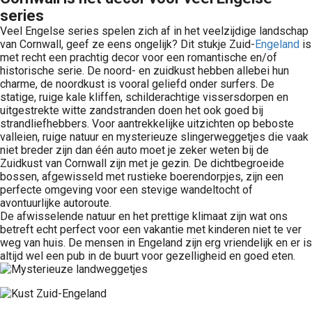
series
Veel Engelse series spelen zich af in het veelzijdige landschap
van Cornwall, geef ze eens ongelijk? Dit stukje Zuid-
Engeland
is
met recht een prachtig decor voor een romantische en/of
historische serie. De noord- en zuidkust hebben allebei hun
charme, de noordkust is vooral geliefd onder surfers. De
statige, ruige kale kliffen, schilderachtige vissersdorpen en
uitgestrekte witte zandstranden doen het ook goed bij
strandliefhebbers. Voor aantrekkelijke uitzichten op beboste
valleien, ruige natuur en mysterieuze slingerweggetjes die vaak
niet breder zijn dan één auto moet je zeker weten bij de
Zuidkust van Cornwall zijn met je gezin. De dichtbegroeide
bossen, afgewisseld met rustieke boerendorpjes, zijn een
perfecte omgeving voor een stevige wandeltocht of
avontuurlijke autoroute.
De afwisselende natuur en het prettige klimaat zijn wat ons
betreft echt perfect voor een vakantie met kinderen niet te ver
weg van huis. De mensen in Engeland zijn erg vriendelijk en er is
altijd wel een pub in de buurt voor gezelligheid en goed eten.