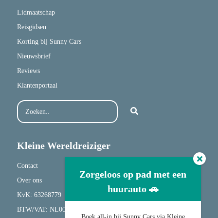
Lidmaatschap
Reisgidsen
Korting bij Sunny Cars
Nieuwsbrief
Reviews
Klantenportaal
Kleine Wereldreiziger
Contact
Zorgeloos op pad met een
Over ons
huurauto 🚗
KvK: 63268779
BTW/VAT: NL001682417B20
Boek all-in bij Sunny Cars via Kleine