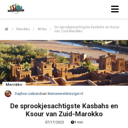
De sprookjesachtigste Kasbahs en Ksour
Marokko
Afrika
van Zuid-Marokko
Marokko
Daphne Liebrand
van
kleinewereldreiziger.nl
De sprookjesachtigste Kasbahs en
Ksour van Zuid-Marokko
07/17/2022
9 min